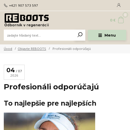
+421 907 573 597
0
0 €
Menu
Úvod
Objavte REBOOTS
Profesionáli odporúčajú
04
07
2026
Profesionáli odporúčajú
To najlepšie pre najlepších