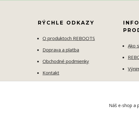
RÝCHLE ODKAZY
INF
PRO
O produktoch REBOOTS
Ako s
Doprava a platba
REBO
Obchodné podmienky
Výni
Kontakt
Ochrana osobných údajov
ODSTÚPENIE OD ZMLUVY
Náš e-shop a p