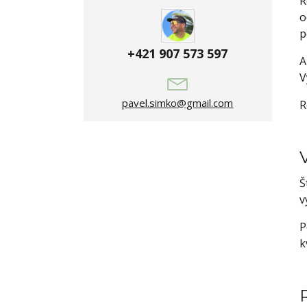
R
o
p
+421 907 573 597
A
V
pavel.simko@gmail.com
R
Š
v
P
k