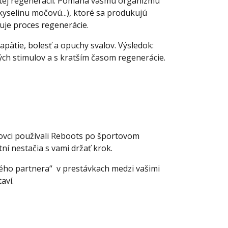
itej regenerácii. Pomáha vášmu organizmu
kyselinu močovú...), ktoré sa produkujú
je proces regenerácie.
pätie, bolesť a opuchy svalov. Výsledok:
ch stimulov a s kratším časom regenerácie.
tovci používali Reboots po športovom
 nestačia s vami držať krok.
vého partnera“ v prestávkach medzi vašimi
aví.