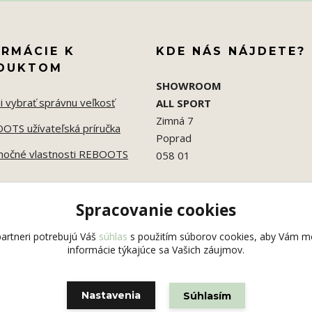
ORMÁCIE K
KDE NÁS NÁJDETE?
DUKTOM
SHOWROOM
i vybrať správnu veľkosť
ALL SPORT
Zimná 7
OTS užívateľská príručka
Poprad
močné vlastnosti REBOOTS
058 01
Spracovanie cookies
artneri potrebujú Váš
súhlas
s použitím súborov cookies, aby Vám mo
informácie týkajúce sa Vašich záujmov.
Nastavenia
Súhlasím