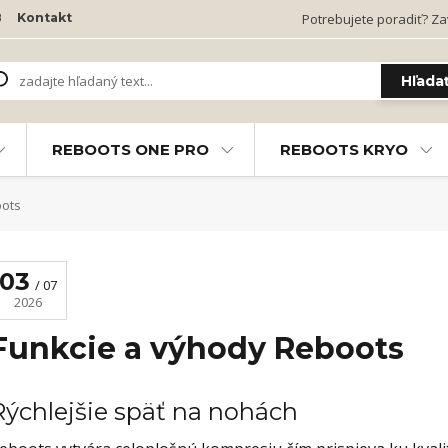
B
Kontakt
Potrebujete poradiť? Zav
Hľada
REBOOTS ONE PRO
REBOOTS KRYO
oots
03
07
2026
Funkcie a výhody Reboots
Rýchlejšie späť na nohách