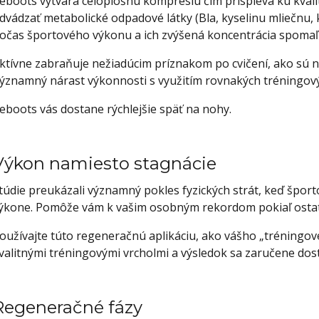
eboots vytvára celoplošnú kompresiu čím prispieva ku kval
dvádzať metabolické odpadové látky (Bla, kyselinu mliečnu, 
očas športového výkonu a ich zvýšená koncentrácia spomaľu
ktívne zabraňuje nežiadúcim príznakom po cvičení, ako sú na
ýznamný nárast výkonnosti s využitím rovnakých tréningový
eboots vás dostane rýchlejšie späť na nohy.
Výkon namiesto stagnácie
túdie preukázali významný pokles fyzických strát, keď špor
ýkone. Pomôže vám k vašim osobným rekordom pokiaľ ostatní
oužívajte túto regeneračnú aplikáciu, ako vášho „tréningo
valitnými tréningovými vrcholmi a výsledok sa zaručene dost
Regeneračné fázy