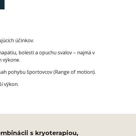
úcich účinkov.
pätiu, bolesti a opuchu svalov – najmä v
m výkone.
sah pohybu športovcov (Range of motion).
ší výkon.