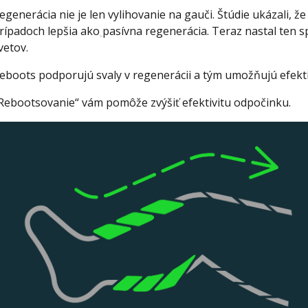
egenerácia nie je len vylihovanie na gauči. Štúdie ukázali, ž
rípadoch lepšia ako
pasívna regenerácia. Teraz nastal ten sp
vetov.
eboots podporujú svaly v regenerácii a tým umožňujú efektí
Rebootsovanie“ vám pomôže zvýšiť efektivitu odpočinku.