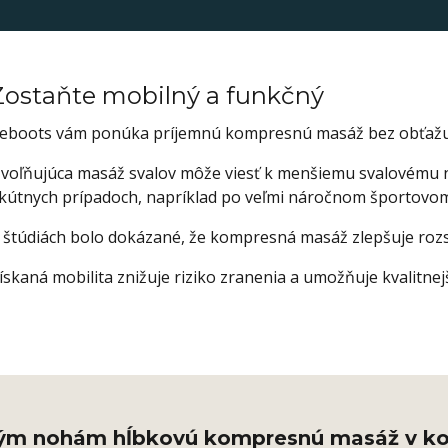
Zostaňte mobilný a funkčný
eboots vám ponúka príjemnú kompresnú masáž bez obťažuj
voľňujúca masáž svalov môže viesť k menšiemu svalovému na
kútnych prípadoch, napríklad po veľmi náročnom športovo
 štúdiách bolo dokázané, že kompresná masáž zlepšuje roz
ískaná mobilita znižuje riziko zranenia a umožňuje kvalitnej