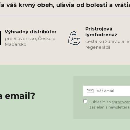
Prístrojová
Výhradný distribútor
lymfodrenáž
pre Slovensko, Česko a
cesta ku zdraviu a l
Maďarsko
regenerácii
a email?
Súhlasím so
spracovan
zasielania newslettera