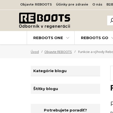
Objavte REBOOTS
Účinky pre zdravie
O nás
B2
REBOOTS ONE
REBOOTS GO
Úvod
Objavte REBOOTS
Funkcie a výhody Reb
Kategórie blogu
Štítky blogu
Potrebujete poradiť?