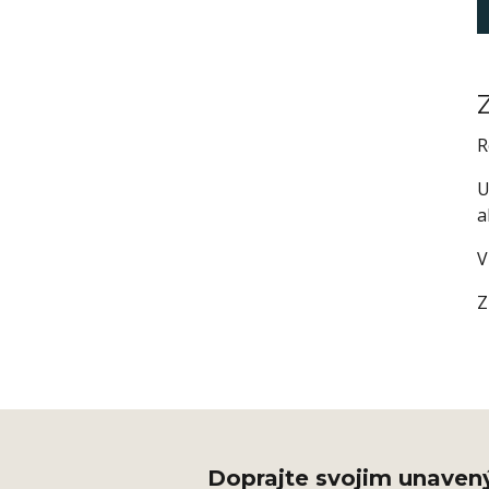
R
U
a
V
Z