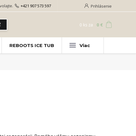
olajte.
+421 907 573 597
Prihlásenie
0
ks
za
0 €
ť
REBOOTS ICE TUB
Viac