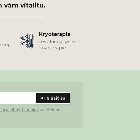
Kryoterapia
revolučný systém
epšej
kryoterapie
Prihlásiť sa
ím osobných údajov
za účelom
.