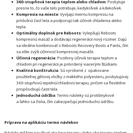
360-stupňová terapia teplom alebo chladom
: Poskytuje
presne to, čo vaše telo potrebuje, kedykoľvek a kdekoľvek.
Kompresia na mieste
: Vyvíjajú miernu kompresiu na
príslušnú časť tela a podporujú tak účinok chladenia alebo
tepla.
Optimálny doplnok pre Reboots
: Vylepšujú Reboots
kompresnú masáž a dodávajú regenerácii nový rozmer. Dajú
sa ideálne kombinovať s Reboots Recovery Boots a Pants, čím
sa ešte zvýši účinnosť kompresnej masáže.
Účinná regenerácia:
Pozitívny účinok terapie teplom a
chladom pri regenerácii je potvrdený viacerými štúdiami.
Kvalitná konštrukcia:
Sú vyrobené z opakovane
použiteľnej gélovej vložky z mäkkého polyesteru, poskytujúcej
360-stupňovú tepelnú/chladovú terapiu, pričom sa flexibilne
prispôsobujú časti tela.
Jednoduchá údržba
: Termo návleky sú protišmykové
a ľahko sa čistia, čím zabezpečujú jednoduchú údržbu.
Príprava na aplikáciu termo návlekov
Návleky môžete používať ako kryo terapiu alebo ako terapiu teplom.