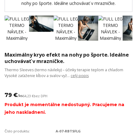
Maximálny kryo efekt na nohy po športe. Ideálne
uchovávať v mrazničke.
Thermo Sleeves (termo návleky) – účinky terapie teplom a chladom
Vysoké zaťaženie kĺbov a svalov vyž...
celý popis
79 €
/
ks
64,23 €
bez DPH
Produkt je momentálne nedostupný. Pracujeme na
jeho naskladnení.
Číslo produktu:
A-07-RBTSFLG