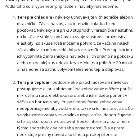
Podľa toho čo si vyberiete, pripravíte si návleky následovne:
Terapia chladom
- návleky uchovávajte v chladničke alebo v
mrazničke. Závisí na vás, akú intenzitu chladu chcete
pociťovať. Návleky ani pri -20 stupňoch v mrazničke nestuhnú
na kosť, ale stále si udržiavajú svoje vlastnosti pružnosti a
elasticity. Zo skúseností môžeme potvrdiť, že väčšina našich
zákazníkov ich má po celú dobu v mrazničke. Pred aplikáciou
ich vytiahnite z mrazničky a navlečte si ich priamo na pokožku
alebo na nejaký kus odevu. Kryo efekt trvá približne 20 minút
a následne sa začnú vplyvom telesného tepla otepľovať.
Terapia teplom
- podobne ako pri ochladzovaní návlekov
postupujeme aj pri zahrievaní. Na zohrievanie môžete použiť
mikrovlnnú rúru, elektrickú rúru alebo ich môžete ponoriť v
sáčku do horúcej vody. Pri poslednej forme zohrievania
nedoporučujeme aby voda vrela, takže si to musíte strážiť. Čo
sa týka zohrievania v mikrovlnke resp. v rúre, doporučujeme
si to najskôr opatrne otestovať, keďže intenzita a parametre
týchto spotrebičov sa od seba pomerne dosť líšia a preto
neexistuje presný návod ako dlho a pri akej intenzite