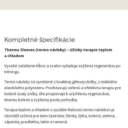
Kompletné špecifikácie
Thermo Sleeves (termo návleky) – účinky terapie teplom
a chladom
Vysoké zaťaženie kĺbov a svalov vyžaduje zvýšenú regeneráciu po
tréningu.
Termo návleky sú vyrobené z kvalitnej gélovej vložky, z mäkkého
elastického polyesteru. Predstavujú cielenú a efektívnu terapiu pre
boľavé svaly a kĺby, čím prispievajú k urýchleniu regenerácie,
tlmeniu bolesti a zvýšeniu pocitu pohodlia.
Terapia teplom a chladom s využitím Reboots termo návlekov je
obzvlášť určená pre tieto časti tela: členky, lýtka, kolená, stehná,
zápästia, predlaktia, lakte a ramená.