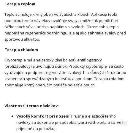
Terapia teplom
Teplo stimuluje krvný obeh vo svaloch a kĺboch. Aplikácia tepla
pomocou termo návlekov uvoľňuje svaly a môže tak pomôcť pri
ťažkostiach súvisiacich s napätím vo svaloch. Okrem toho, teplo
napomáha regenerácii po tréningu, ale aj ako zahriatie svalov pred
športovou aktivitou.
Terapia chladom
Kryoterapia má analgetický (tlmí bolesť), antiflogistický
(protizápalový) a uvoľňujúci účinok. Produkty kryoterapie sa často
využívajú na podporu regenerácie svalových a kĺbových štruktúr po
zraneniach sprevádzaných bolesťou a opuchom. Terapia chladom
spomaľuje krvný obeh, čím potláča bolesť a opuch.
Vlastnosti termo návlekov:
Vysoký komfort pri nosení
: Pružné a elastické termo
návleky sa dokonale prispôsobia tvaru vášho tela a sú veľmi
príjemné na pokožku.